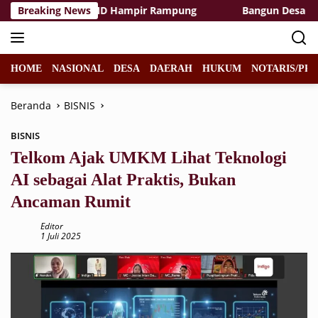
Langsung
as Rest Area TMMD Hampir Rampung
Breaking News
Bangun Desa dengan
ke
konten
HOME
NASIONAL
DESA
DAERAH
HUKUM
NOTARIS/PPA
Beranda
BISNIS
BISNIS
Telkom Ajak UMKM Lihat Teknologi
AI sebagai Alat Praktis, Bukan
Ancaman Rumit
Editor
1 Juli 2025