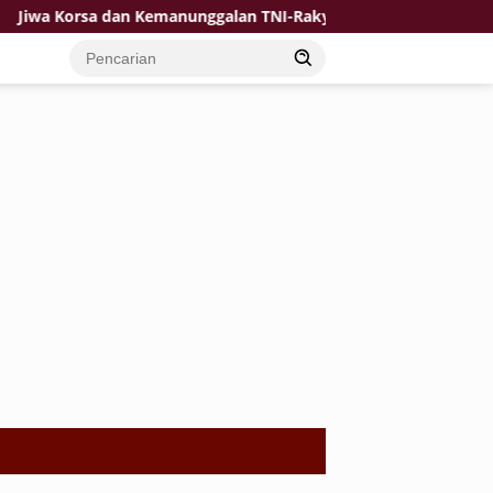
orsa dan Kemanunggalan TNI-Rakyat Jadi Kekuatan TMMD di Des