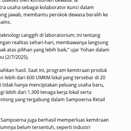
at diakses oleh konsumen dewasa. Ia
a usaha sebagai kolaborator kunci dalam
ng jawab, membantu perokok dewasa beralih ke
sains.
eknologi canggih di laboratorium; ini tentang
ngan realitas sehari-hari, membawanya langsung
 atas pilihan yang lebih baik,” ujar Yohan dalam
u (2/7/2025).
hkan hasil. Saat ini, program kemitraan produk
 lebih dari 600 UMKM lokal yang tersebar di 20
ni tidak hanya menciptakan peluang usaha baru,
 lebih dari 1.300 tenaga kerja lokal serta
lontong yang tergabung dalam Sampoerna Retail
, Sampoerna juga berhasil memperluas kemitraan
lumnya belum tersentuh, seperti industri