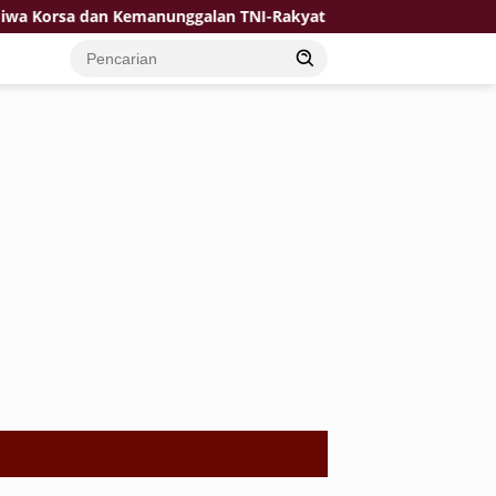
Kemanunggalan TNI-Rakyat Jadi Kekuatan TMMD di Desa Bulu Lor