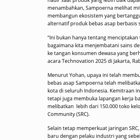
hadir saat produk yang lebih baik dap
menambahkan, Sampoerna melihat mitr
membangun ekosistem yang bertanggu
alternatif produk bebas asap berbasis 
“Ini bukan hanya tentang menciptakan t
bagaimana kita menjembatani sains de
ke tangan konsumen dewasa yang berhak
acara Technovation 2025 di Jakarta, Rab
Menurut Yohan, upaya ini telah membua
bebas asap Sampoerna telah melibatkan
kota di seluruh Indonesia. Kemitraan i
tetapi juga membuka lapangan kerja bagi
melibatkan lebih dari 150.000 toko ke
Community (SRC).
Selain tetap memperkuat jaringan SRC
baru dengan pelaku industri yang sebe