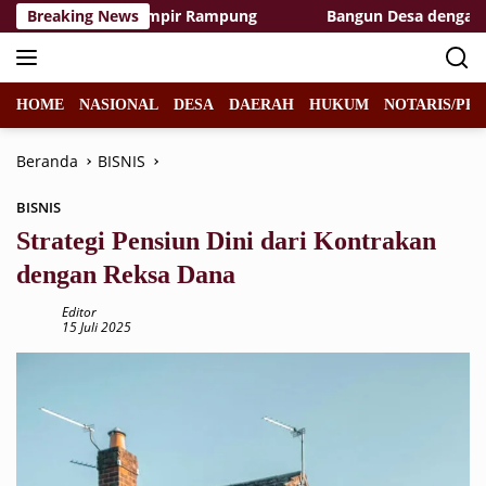
Langsung
 Area TMMD Hampir Rampung
Breaking News
Bangun Desa dengan Hati, 
ke
konten
HOME
NASIONAL
DESA
DAERAH
HUKUM
NOTARIS/PPA
Beranda
BISNIS
BISNIS
Strategi Pensiun Dini dari Kontrakan
dengan Reksa Dana
Editor
15 Juli 2025