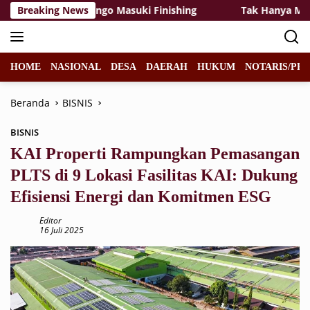
Langsung
elas SDN Kesongo Masuki Finishing
Breaking News
Tak Hanya Membang
ke
konten
HOME
NASIONAL
DESA
DAERAH
HUKUM
NOTARIS/PPA
Beranda
BISNIS
BISNIS
KAI Properti Rampungkan Pemasangan
PLTS di 9 Lokasi Fasilitas KAI: Dukung
Efisiensi Energi dan Komitmen ESG
Editor
16 Juli 2025