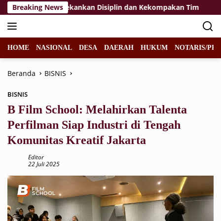
Langsung
kibraka 2026, Tekankan Disiplin dan Kekompakan Tim
Breaking News
KP
ke
konten
HOME
NASIONAL
DESA
DAERAH
HUKUM
NOTARIS/PPA
Beranda
BISNIS
BISNIS
B Film School: Melahirkan Talenta
Perfilman Siap Industri di Tengah
Komunitas Kreatif Jakarta
Editor
22 Juli 2025