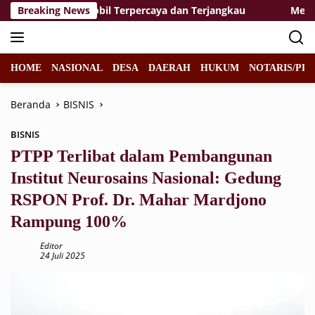
Langsung
 Perawatan Mobil Terpercaya dan Terjangkau
Breaking News
Memasuki P
ke
konten
HOME
NASIONAL
DESA
DAERAH
HUKUM
NOTARIS/PPA
Beranda
BISNIS
BISNIS
PTPP Terlibat dalam Pembangunan
Institut Neurosains Nasional: Gedung
RSPON Prof. Dr. Mahar Mardjono
Rampung 100%
Editor
24 Juli 2025