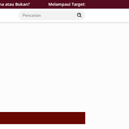
?
Melampaui Target: TMMD 129 Bojonegoro dan Disnak