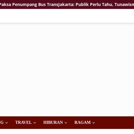
pang Bus TransJakarta: Publik Perlu Tahu, Tunawisma atau Bukan
NG
TRAVEL
HIBURAN
RAGAM