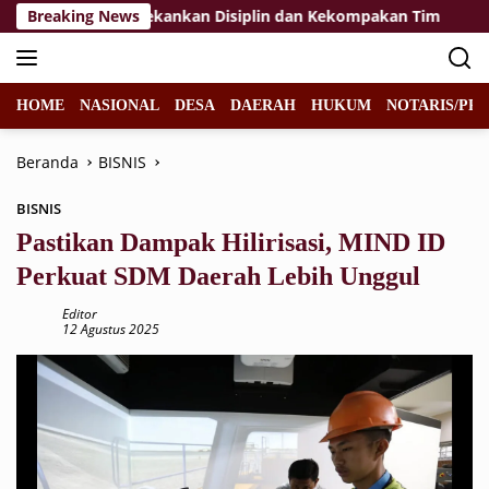
Langsung
kibraka 2026, Tekankan Disiplin dan Kekompakan Tim
Breaking News
KP
ke
konten
HOME
NASIONAL
DESA
DAERAH
HUKUM
NOTARIS/PPA
Beranda
BISNIS
BISNIS
Pastikan Dampak Hilirisasi, MIND ID
Perkuat SDM Daerah Lebih Unggul
Editor
12 Agustus 2025