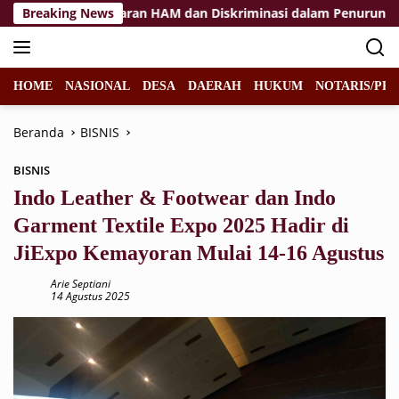
Langsung
nsi Pelanggaran HAM dan Diskriminasi dalam Penurunan Paksa
Breaking News
ke
konten
HOME
NASIONAL
DESA
DAERAH
HUKUM
NOTARIS/PPA
Beranda
BISNIS
BISNIS
Indo Leather & Footwear dan Indo
Garment Textile Expo 2025 Hadir di
JiExpo Kemayoran Mulai 14-16 Agustus
Arie Septiani
14 Agustus 2025