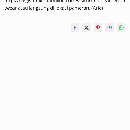
https://register.kristaonline.com/visitor/indoleatherfoo
twear atau langsung di lokasi pameran. (Arie)