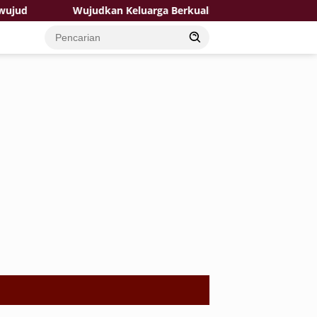
Wujudkan Keluarga Berkualitas: TMMD 129 Bojonegoro Hadirk