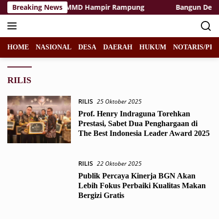
Langsung
ilitas Rest Area TMMD Hampir Rampung
Breaking News
Bangun Desa de
ke
konten
HOME
NASIONAL
DESA
DAERAH
HUKUM
NOTARIS/PPA
RILIS
RILIS
25 Oktober 2025
Prof. Henry Indraguna Torehkan
Prestasi, Sabet Dua Penghargaan di
The Best Indonesia Leader Award 2025
RILIS
22 Oktober 2025
Publik Percaya Kinerja BGN Akan
Lebih Fokus Perbaiki Kualitas Makan
Bergizi Gratis