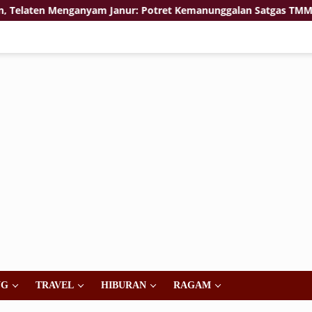
ten Menganyam Janur: Potret Kemanunggalan Satgas TMMD 129 B
NG
TRAVEL
HIBURAN
RAGAM