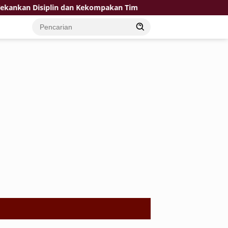
an Disiplin dan Kekompakan Tim
KPP Pratama Tuban Sine