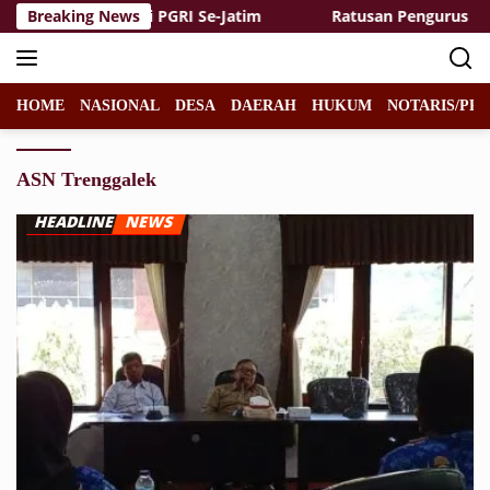
Langsung
erguruan Tinggi PGRI Se-Jatim
Breaking News
Ratusan Pengurus NU Du
ke
konten
HOME
NASIONAL
DESA
DAERAH
HUKUM
NOTARIS/PPA
ASN Trenggalek