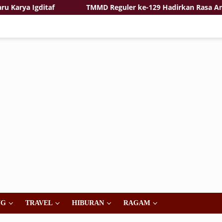
ya Igditaf
TMMD Reguler ke-129 Hadirkan Rasa Aman ke
NG
TRAVEL
HIBURAN
RAGAM