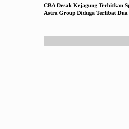
CBA Desak Kejagung Terbitkan Sp
Astra Group Diduga Terlibat Dua
Korupsi Besar
…