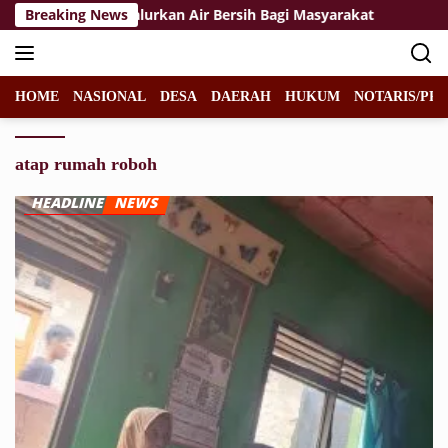
Langsung
/Mangkalihat Salurkan Air Bersih Bagi Masyarakat
Breaking News
Felic
ke
konten
HOME
NASIONAL
DESA
DAERAH
HUKUM
NOTARIS/PPA
atap rumah roboh