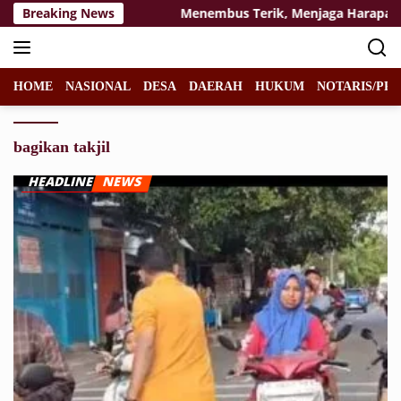
Langsung
lan Masa Depan
Breaking News
Menembus Terik, Menjaga Harapan: Sat
ke
konten
HOME
NASIONAL
DESA
DAERAH
HUKUM
NOTARIS/PPA
bagikan takjil