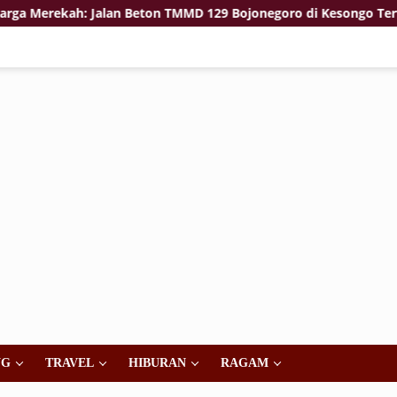
ekah: Jalan Beton TMMD 129 Bojonegoro di Kesongo Terwujud
NG
TRAVEL
HIBURAN
RAGAM