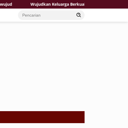
Wujudkan Keluarga Berkualitas: TMMD 129 Bojonegoro Ha