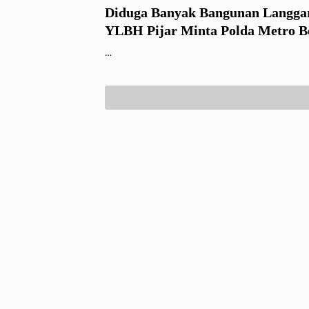
Diduga Banyak Bangunan Langgar
YLBH Pijar Minta Polda Metro B
Mafia Bangunan
…