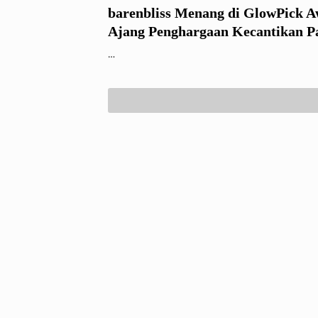
barenbliss Menang di GlowPick A
Ajang Penghargaan Kecantikan P
Bergengsi di Korea, Sekaligus Lu
…
Produk Baru Mascara dan Serum 