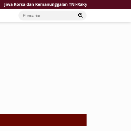
orsa dan Kemanunggalan TNI-Rakyat Jadi Kekuatan TMMD di Desa