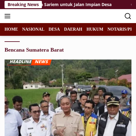
Langsung
Perjuangan Mbah Sariem untuk Jalan Impian Desa
Breaking News
Gara-
ke
konten
HOME
NASIONAL
DESA
DAERAH
HUKUM
NOTARIS/PPA
Bencana Sumatera Barat