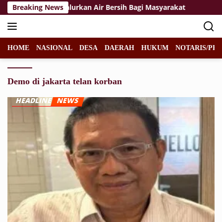
Langsung
/Mangkalihat Salurkan Air Bersih Bagi Masyarakat
Breaking News
Felic
ke
konten
HOME
NASIONAL
DESA
DAERAH
HUKUM
NOTARIS/PPA
Demo di jakarta telan korban