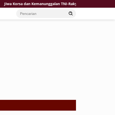
orsa dan Kemanunggalan TNI-Rakyat Jadi Kekuatan TMMD di Des