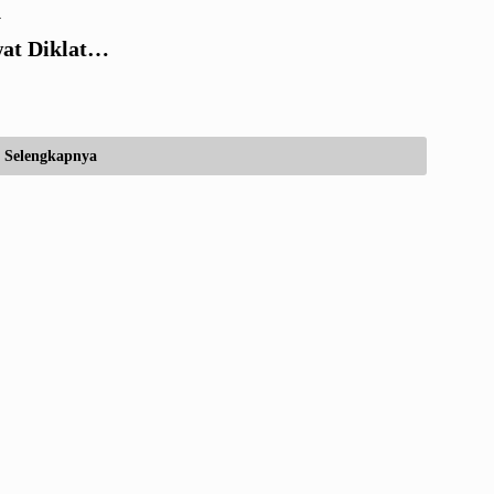
y
at Diklat
Selengkapnya