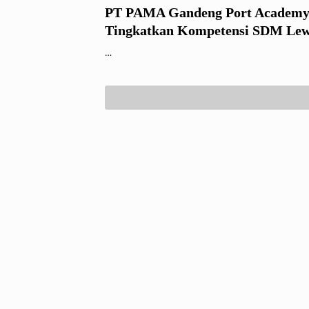
PT PAMA Gandeng Port Academ
Tingkatkan Kompetensi SDM Lew
Jetty Master
…