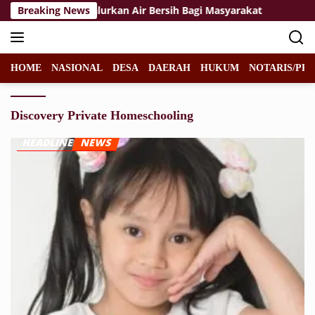
Langsung
/Mangkalihat Salurkan Air Bersih Bagi Masyarakat
Breaking News
Felic
ke
konten
HOME
NASIONAL
DESA
DAERAH
HUKUM
NOTARIS/PPA
Discovery Private Homeschooling