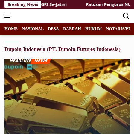
Langsung
uruan Tinggi PGRI Se-Jatim
Breaking News
Ratusan Pengurus NU Dukung
ke
konten
HOME
NASIONAL
DESA
DAERAH
HUKUM
NOTARIS/PPA
Dupoin Indonesia (PT. Dupoin Futures Indonesia)