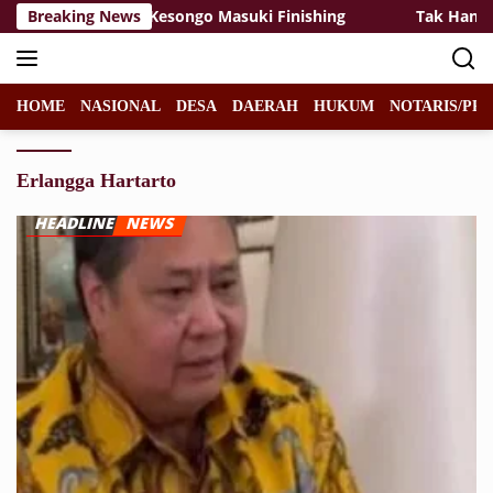
Langsung
uang Kelas SDN Kesongo Masuki Finishing
Breaking News
Tak Hanya Me
ke
konten
HOME
NASIONAL
DESA
DAERAH
HUKUM
NOTARIS/PPA
Erlangga Hartarto