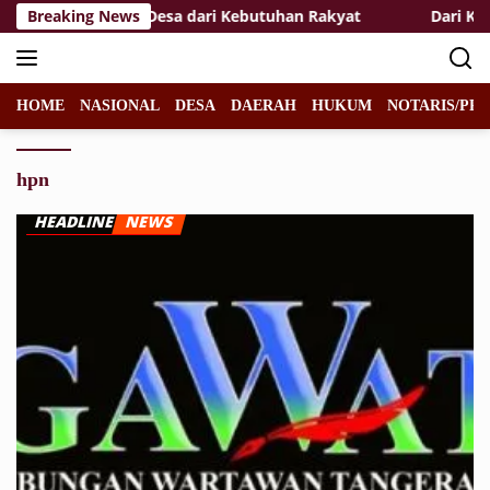
Langsung
a TMMD Bangun Desa dari Kebutuhan Rakyat
Breaking News
Dari Kerja
ke
konten
HOME
NASIONAL
DESA
DAERAH
HUKUM
NOTARIS/PPA
hpn