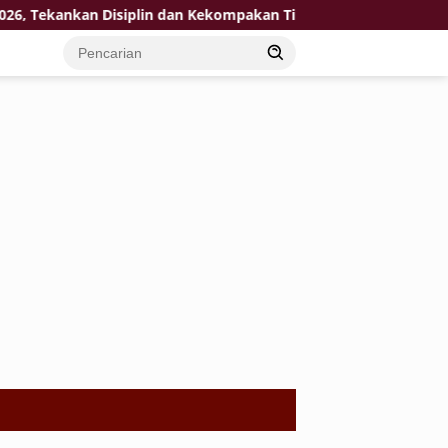
Tekankan Disiplin dan Kekompakan Tim
KPP Pratama Tuba