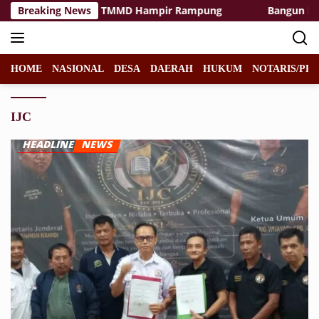
Langsung
silitas Rest Area TMMD Hampir Rampung
Breaking News
Bangun Desa d
ke
konten
HOME
NASIONAL
DESA
DAERAH
HUKUM
NOTARIS/PPA
IJC