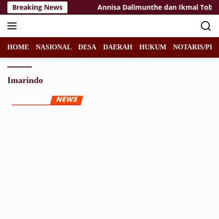
Langsung
lah Rakyat Tuban
Breaking News
Annisa Dalimunthe dan Ikmal Tobing B
ke
konten
HOME
NASIONAL
DESA
DAERAH
HUKUM
NOTARIS/PPA
Imarindo