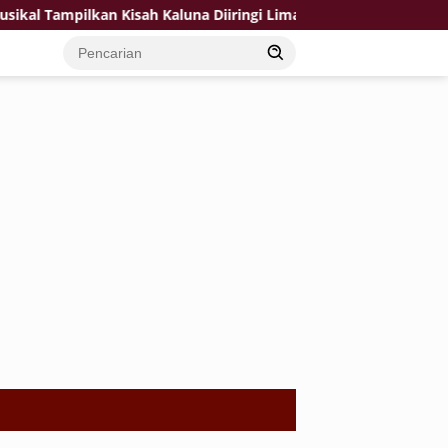
mpilkan Kisah Kaluna Diiringi Lima Lagu Baru Karya Igditaf