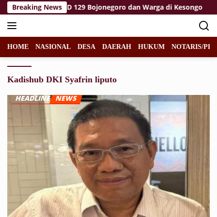
Langsung
aan Satgas TMMD 129 Bojonegoro dan Warga di Kesongo
Breaking News
ke
konten
HOME
NASIONAL
DESA
DAERAH
HUKUM
NOTARIS/PPA
Kadishub DKI Syafrin liputo