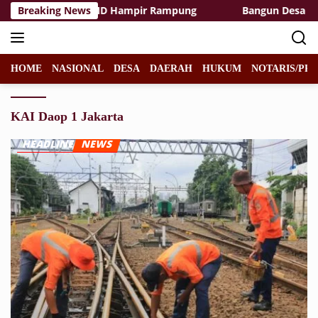
Langsung
as Rest Area TMMD Hampir Rampung
Breaking News
Bangun Desa dengan
ke
konten
HOME
NASIONAL
DESA
DAERAH
HUKUM
NOTARIS/PPA
KAI Daop 1 Jakarta