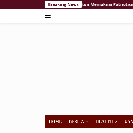
Langsung
n ‘Bulang Trang, Nona’ Ajak Penonton Memaknai Patriotisme da
Breaking News
ke
konten
HOME
BERITA
HEALTH
UA