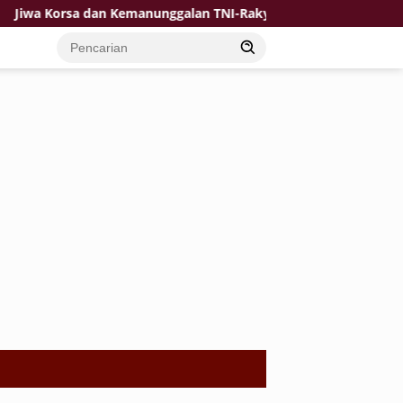
orsa dan Kemanunggalan TNI-Rakyat Jadi Kekuatan TMMD di Desa