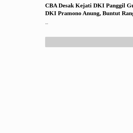
CBA Desak Kejati DKI Panggil G
DKI Pramono Anung, Buntut Ran
Jabatan Imam Satria Sebagai Kom
…
Jamkrida