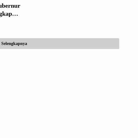
ubernur
gkap
isaris PT
Selengkapnya