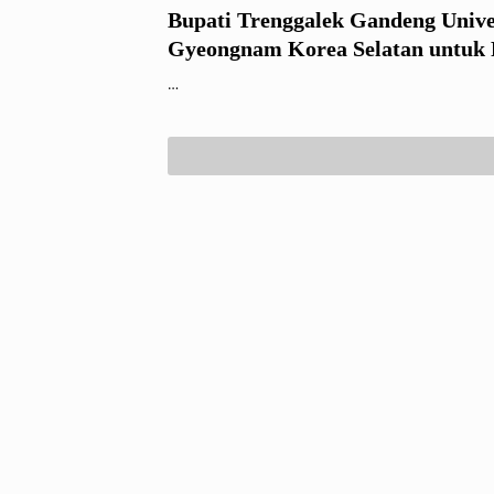
Bupati Trenggalek Gandeng Unive
Gyeongnam Korea Selatan untuk 
Dual Track Internasional
…