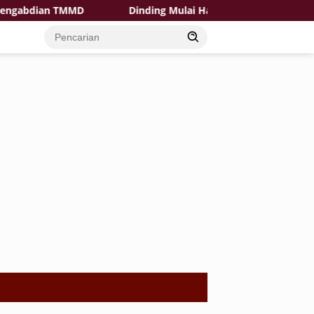
bdian TMMD
Dinding Mulai Halus dan Rapi, Mushola Res