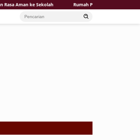
a Aman ke Sekolah
Rumah Pak Toid Kian Layak Huni P