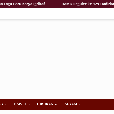
 Baru Karya Igditaf
TMMD Reguler ke-129 Hadirkan Ras
NG
TRAVEL
HIBURAN
RAGAM