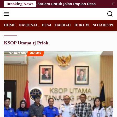
Langsung
erjuangan Mbah Sariem untuk Jalan Impian Desa
Breaking News
Gara-
ke
konten
HOME
NASIONAL
DESA
DAERAH
HUKUM
NOTARIS/PPA
KSOP Utama tj Priok