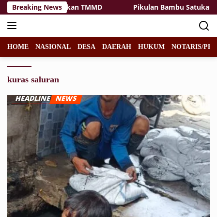
Langsung
ong Royong Hidupkan TMMD
Breaking News
Pikulan Bambu Satukan Lan
ke
konten
HOME
NASIONAL
DESA
DAERAH
HUKUM
NOTARIS/PPA
kuras saluran