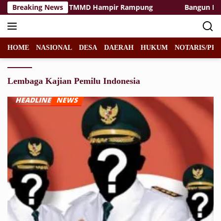
Langsung
silitas Rest Area TMMD Hampir Rampung
Breaking News
Bangun Desa d
ke
konten
HOME
NASIONAL
DESA
DAERAH
HUKUM
NOTARIS/PPA
Lembaga Kajian Pemilu Indonesia