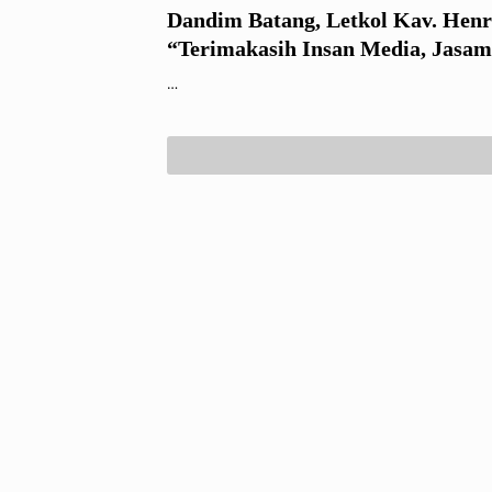
Dandim Batang, Letkol Kav. Henr
“Terimakasih Insan Media, Jasam
Berarti bagi Kami dan Batang”
…