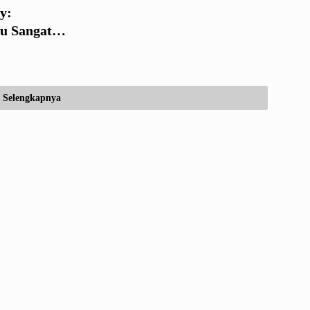
y:
u Sangat
Selengkapnya