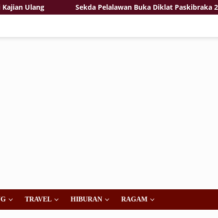
ian Ulang
Sekda Pelalawan Buka Diklat Paskibraka 2026
NG
TRAVEL
HIBURAN
RAGAM