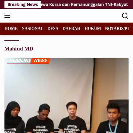
Langsung
aikan
Breaking News
Jiwa Korsa dan Kemanunggalan TNI-Rakyat Jadi K
ke
konten
HOME
NASIONAL
DESA
DAERAH
HUKUM
NOTARIS/PPA
Mahfud MD