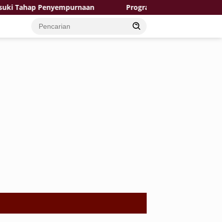
 Tahap Penyempurnaan
Program Aladin Hadirkan Harapa