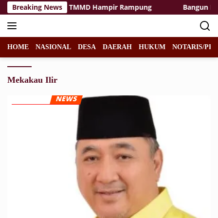
Langsung
asilitas Rest Area TMMD Hampir Rampung
Breaking News
Bangun Desa 
ke
konten
HOME
NASIONAL
DESA
DAERAH
HUKUM
NOTARIS/PPA
Mekakau Ilir