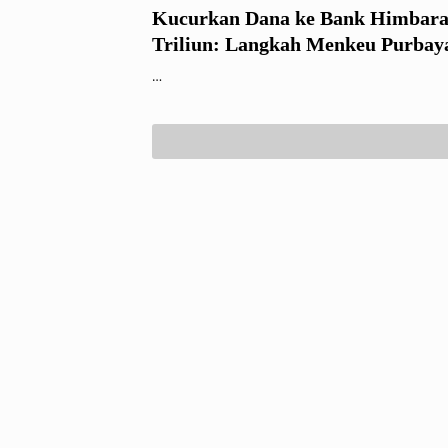
Kucurkan Dana ke Bank Himbara
Triliun: Langkah Menkeu Purbaya
Ngeri Sedap!
…