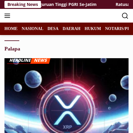
Langsung
ing Antarperguruan Tinggi PGRI Se-Jatim
Breaking News
Ratusan Peng
ke
konten
HOME
NASIONAL
DESA
DAERAH
HUKUM
NOTARIS/PPA
Palapa