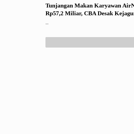
Tunjangan Makan Karyawan Air
Rp57,2 Miliar, CBA Desak Kejagu
AirNav Indonesia
…