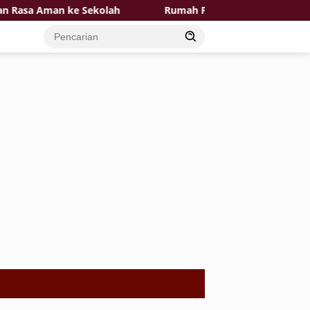
sa Aman ke Sekolah
Rumah Pak Toid Kian Layak Huni P