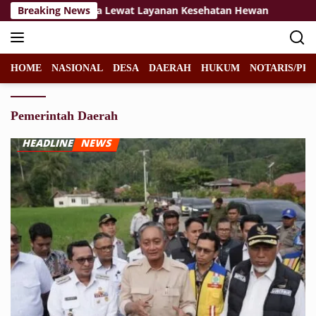
Langsung
 Ekonomi Warga Lewat Layanan Kesehatan Hewan
Breaking News
Gagah
ke
konten
HOME
NASIONAL
DESA
DAERAH
HUKUM
NOTARIS/PPA
Pemerintah Daerah