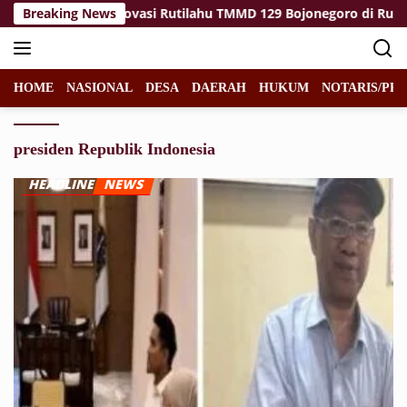
Langsung
Finalization: Renovasi Rutilahu TMMD 129 Bojonegoro di Rumah
Breaking News
ke
konten
HOME
NASIONAL
DESA
DAERAH
HUKUM
NOTARIS/PPA
presiden Republik Indonesia