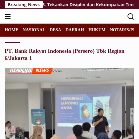
Langsung
t Paskibraka 2026, Tekankan Disiplin dan Kekompakan Tim
Breaking News
ke
konten
HOME
NASIONAL
DESA
DAERAH
HUKUM
NOTARIS/PPA
PT. Bank Rakyat Indonesia (Persero) Tbk Region
6/Jakarta 1